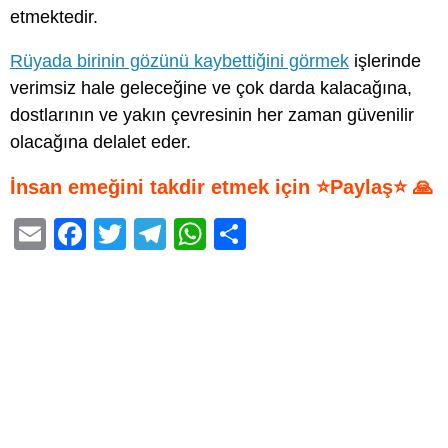
etmektedir.
Rüyada birinin gözünü kaybettiğini görmek
işlerinde
verimsiz hale geleceğine ve çok darda kalacağına,
dostlarının ve yakın çevresinin her zaman güvenilir
olacağına delalet eder.
İnsan emeğini takdir etmek için ⭐Paylaş⭐ 🙏
E
F
T
T
W
S
m
a
wi
el
h
h
ail
c
tt
e
at
ar
e
er
gr
s
e
b
a
A
o
m
p
o
p