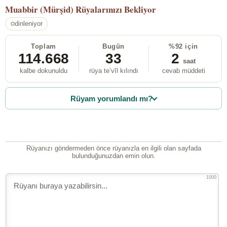
Muabbir (Mürşid)
Rüyalarınızı Bekliyor
dinleniyor
Toplam
Bugün
%92 için
114.668
33
2
saat
kalbe dokunuldu
rüya te’vîl kılındı
cevab müddeti
Rüyam yorumlandı mı?
Rüyanızı göndermeden önce rüyanızla en ilgili olan sayfada
bulunduğunuzdan emin olun.
1000