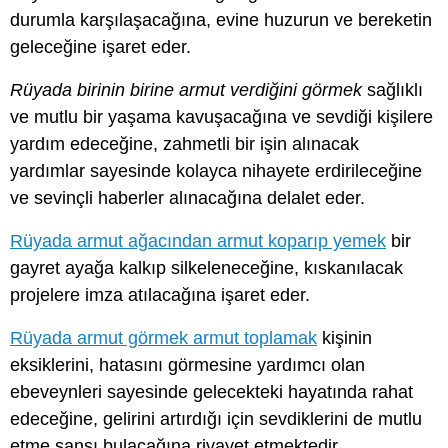
durumla karşılaşacağına, evine huzurun ve bereketin
geleceğine işaret eder.
Rüyada birinin birine armut verdiğini görmek
sağlıklı
ve mutlu bir yaşama kavuşacağına ve sevdiği kişilere
yardım edeceğine, zahmetli bir işin alınacak
yardımlar sayesinde kolayca nihayete erdirileceğine
ve sevinçli haberler alınacağına delalet eder.
Rüyada armut ağacından armut koparıp yemek
bir
gayret ayağa kalkıp silkeleneceğine, kıskanılacak
projelere imza atılacağına işaret eder.
Rüyada armut görmek armut toplamak
kişinin
eksiklerini, hatasını görmesine yardımcı olan
ebeveynleri sayesinde gelecekteki hayatında rahat
edeceğine, gelirini artırdığı için sevdiklerini de mutlu
etme şansı bulacağına rivayet etmektedir.