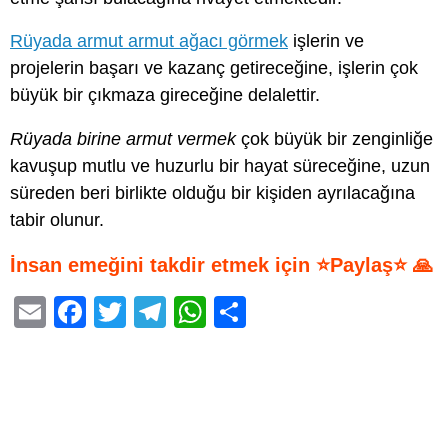
Rüyada armut armut ağacı görmek
işlerin ve
projelerin başarı ve kazanç getireceğine, işlerin çok
büyük bir çıkmaza gireceğine delalettir.
Rüyada birine armut vermek
çok büyük bir zenginliğe
kavuşup mutlu ve huzurlu bir hayat süreceğine, uzun
süreden beri birlikte olduğu bir kişiden ayrılacağına
tabir olunur.
İnsan emeğini takdir etmek için ⭐Paylaş⭐ 🙏
E
F
T
T
W
S
m
a
wi
el
h
h
ail
c
tt
e
at
ar
e
er
gr
s
e
b
a
A