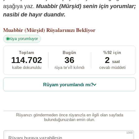
aşağıya yaz.
Muabbir (Mürşid) senin için yorumlar;
nasibi de hayır duandır.
Muabbir (Mürşid)
Rüyalarınızı Bekliyor
rüya yorumluyor
Toplam
Bugün
%92 için
114.702
36
2
saat
kalbe dokunuldu
rüya te’vîl kılındı
cevab müddeti
Rüyam yorumlandı mı?
Rüyanızı göndermeden önce rüyanızla en ilgili olan sayfada
bulunduğunuzdan emin olun.
1000