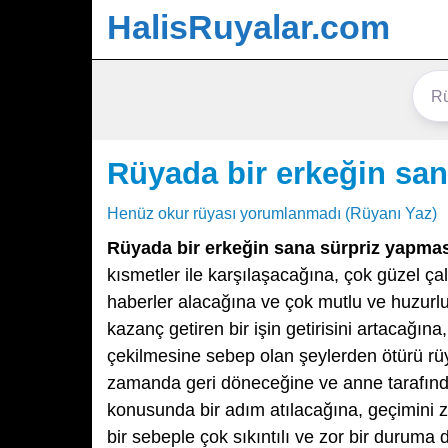
HalisRuyalar.com
Rüyada bir erkeğin san
Henüz okur rüyası yorumlanmadı (Rüyanı Yaz)
Rüyada bir erkeğin sana sürpriz yapma
kısmetler ile karşılaşacağına, çok güzel ça
haberler alacağına ve çok mutlu ve huzurl
kazanç getiren bir işin getirisini artacağı
çekilmesine sebep olan şeylerden ötürü rüya
zamanda geri döneceğine ve anne tarafınd
konusunda bir adım atılacağına, geçimini
bir sebeple çok sıkıntılı ve zor bir duruma