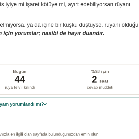
is iyiye mi işaret kötüye mi, ayırt edebiliyorsan rüyanı
gelmiyorsa, ya da içine bir kuşku düştüyse, rüyanı olduğu
 için yorumlar; nasibi de hayır duandır.
Bugün
%93 için
44
2
saat
rüya te’vîl kılındı
cevab müddeti
yam yorumlandı mı?
ızla en ilgili olan sayfada bulunduğunuzdan emin olun.