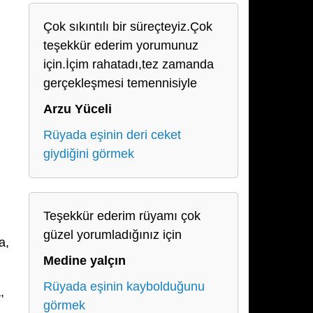
Çok sıkıntılı bir süreçteyiz.Çok
teşekkür ederim yorumunuz
için.İçim rahatadı,tez zamanda
gerçekleşmesi temennisiyle
Arzu Yüceli
Rüyada eşinin deri ceket
giydiğini görmek
Teşekkür ederim rüyamı çok
güzel yorumladığınız için
a,
Medine yalçın
Rüyada eşinin kaybolduğunu
,
görmek