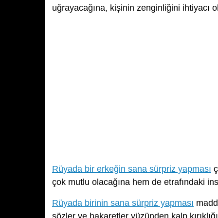
uğrayacağına, kişinin zenginliğini ihtiyacı 
Rüyada bir erkeğin sana sürpriz yapması
ç
çok mutlu olacağına hem de etrafındaki insa
Rüyada birinin sana sürpriz yapması
maddi 
sözler ve hakaretler yüzünden kalp kırıklığ