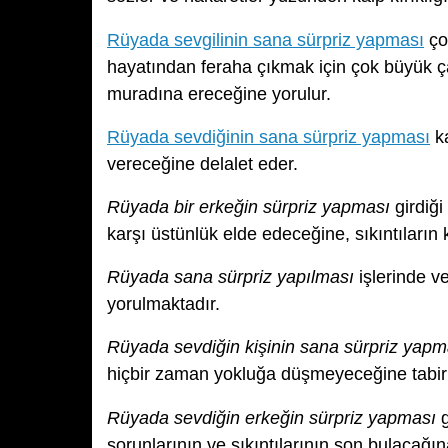
Rüyada sevgilinin sana sürpriz yapması
ço
hayatından feraha çıkmak için çok büyük ç
muradına ereceğine yorulur.
Rüyada sevdiğinin sana sürpriz yapması
ka
vereceğine delalet eder.
Rüyada bir erkeğin sürpriz yapması
girdiği
karşı üstünlük elde edeceğine, sıkıntıların
Rüyada sana sürpriz yapılması
işlerinde v
yorulmaktadır.
Rüyada sevdiğin kişinin sana sürpriz yapm
hiçbir zaman yokluğa düşmeyeceğine tabir 
Rüyada sevdiğin erkeğin sürpriz yapması
g
sorunlarının ve sıkıntılarının son bulacağın