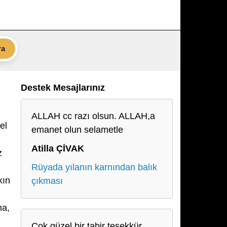
ra
Destek Mesajlarınız
ALLAH cc razı olsun. ALLAH,a
el
emanet olun selametle
Atilla ÇİVAK
z
Rüyada yılanın karnından balık
kın
çıkması
na,
Çok güzel bir tabir teşekkür