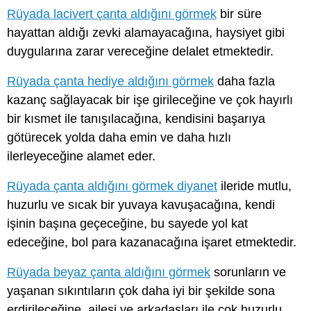
Rüyada lacivert çanta aldığını görmek
bir süre
hayattan aldığı zevki alamayacağına, haysiyet gibi
duygularına zarar vereceğine delalet etmektedir.
Rüyada çanta hediye aldığını görmek
daha fazla
kazanç sağlayacak bir işe girileceğine ve çok hayırlı
bir kısmet ile tanışılacağına, kendisini başarıya
götürecek yolda daha emin ve daha hızlı
ilerleyeceğine alamet eder.
Rüyada çanta aldığını görmek diyanet
ileride mutlu,
huzurlu ve sıcak bir yuvaya kavuşacağına, kendi
işinin başına geçeceğine, bu sayede yol kat
edeceğine, bol para kazanacağına işaret etmektedir.
Rüyada beyaz çanta aldığını görmek
sorunların ve
yaşanan sıkıntıların çok daha iyi bir şekilde sona
erdirileceğine, ailesi ve arkadaşları ile çok huzurlu,