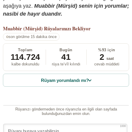
aşağıya yaz.
Muabbir (Mürşid) senin için yorumlar;
nasibi de hayır duandır.
Muabbir (Mürşid)
Rüyalarınızı Bekliyor
son görülme 15 dakika önce
Toplam
Bugün
%93 için
114.724
41
2
saat
kalbe dokunuldu
rüya te’vîl kılındı
cevab müddeti
Rüyam yorumlandı mı?
Rüyanızı göndermeden önce rüyanızla en ilgili olan sayfada
bulunduğunuzdan emin olun.
1000