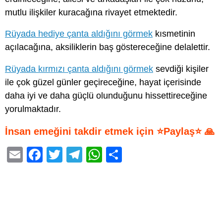
mutlu ilişkiler kuracağına rivayet etmektedir.
Rüyada hediye çanta aldığını görmek
kısmetinin
açılacağına, aksiliklerin baş göstereceğine delalettir.
Rüyada kırmızı çanta aldığını görmek
sevdiği kişiler
ile çok güzel günler geçireceğine, hayat içerisinde
daha iyi ve daha güçlü olunduğunu hissettireceğine
yorulmaktadır.
İnsan emeğini takdir etmek için ⭐Paylaş⭐ 🙏
E
F
T
T
W
S
m
a
wi
el
h
h
ail
c
tt
e
at
ar
e
er
gr
s
e
b
a
A