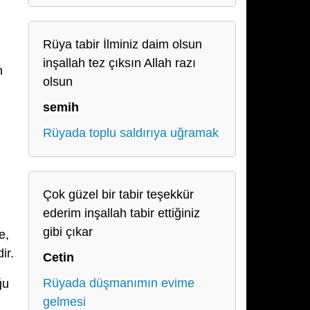
Rüya tabir İlminiz daim olsun
inşallah tez çıksın Allah razı
n
olsun
semih
Rüyada toplu saldırıya uğramak
Çok güzel bir tabir teşekkür
ederim inşallah tabir ettiğiniz
gibi çıkar
e,
ir.
Cetin
Rüyada düşmanımın evime
ğu
gelmesi