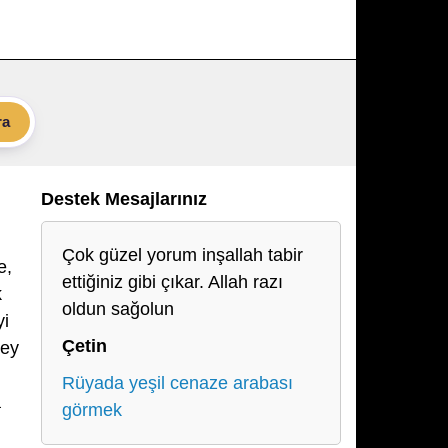
ra
Destek Mesajlarınız
Çok güzel yorum inşallah tabir
e,
ettiğiniz gibi çıkar. Allah razı
k
oldun sağolun
yi
Çetin
pey
Rüyada yeşil cenaze arabası
a
görmek