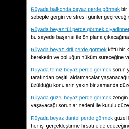
Rüyada balkonda beyaz perde görmek
bir
sebeple gergin ve stresli günler geçireceği
Rüyada beyaz tül perde görmek diyadinne
bu sayede başarısı ile ön plana çıkacağına,
Rüyada beyaz kirli perde görmek
kötü bir 
bereketin ve bolluğun hüküm süreceğine ve 
Rüyada temiz beyaz perde görmek
sorun y
tarafından çeşitli aldatmacalar yaşanacağın
üzüldüğü konuların yakın bir zamanda düzel
Rüyada güzel beyaz perde görmek
zengin 
yaşayacağı sorunlar nedeni ile kurulu düz
Rüyada beyaz dantel perde görmek
güzel 
her işi gerçekleştirme fırsatı elde edeceğine