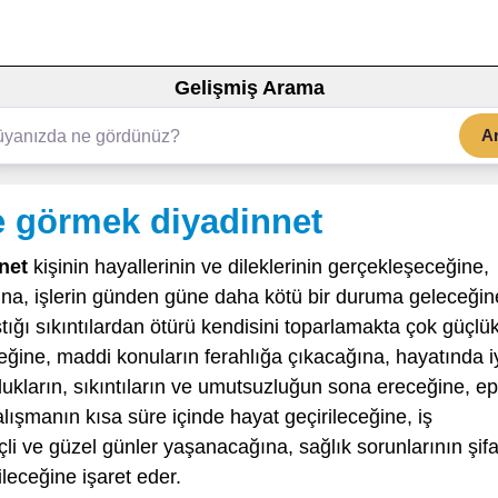
Gelişmiş Arama
A
e görmek diyadinnet
net
kişinin hayallerinin ve dileklerinin gerçekleşeceğine,
na, işlerin günden güne daha kötü bir duruma geleceğin
ştığı sıkıntılardan ötürü kendisini toparlamakta çok güçlü
ğine, maddi konuların ferahlığa çıkacağına, hayatında i
lukların, sıkıntıların ve umutsuzluğun sona ereceğine, e
lışmanın kısa süre içinde hayat geçirileceğine, iş
li ve güzel günler yaşanacağına, sağlık sorunlarının şif
ileceğine işaret eder.