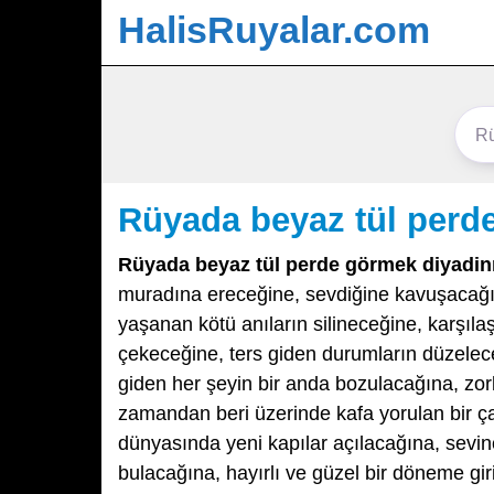
HalisRuyalar.com
Rüyada beyaz tül perd
Rüyada beyaz tül perde görmek diyadin
muradına ereceğine, sevdiğine kavuşacağı
yaşanan kötü anıların silineceğine, karşıla
çekeceğine, ters giden durumların düzelece
giden her şeyin bir anda bozulacağına, zor
zamandan beri üzerinde kafa yorulan bir ça
dünyasında yeni kapılar açılacağına, sevinç
bulacağına, hayırlı ve güzel bir döneme gir