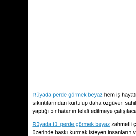
Rüyada perde görmek beyaz
hem iş hayatı
sıkıntılarından kurtulup daha özgüven sahibi
yaptığı bir hatanın telafi edilmeye çalışılac
Rüyada tül perde görmek beyaz
zahmetli ça
üzerinde baskı kurmak isteyen insanların va