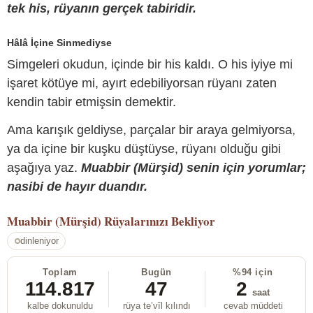
tek his, rüyanın gerçek tabiridir.
Hâlâ İçine Sinmediyse
Simgeleri okudun, içinde bir his kaldı. O his iyiye mi
işaret kötüye mi, ayırt edebiliyorsan rüyanı zaten
kendin tabir etmişsin demektir.
Ama karışık geldiyse, parçalar bir araya gelmiyorsa,
ya da içine bir kuşku düştüyse, rüyanı olduğu gibi
aşağıya yaz.
Muabbir (Mürşid) senin için yorumlar;
nasibi de hayır duandır.
Muabbir (Mürşid)
Rüyalarınızı Bekliyor
dinleniyor
Toplam
Bugün
%94 için
114.817
47
2
saat
kalbe dokunuldu
rüya te’vîl kılındı
cevab müddeti