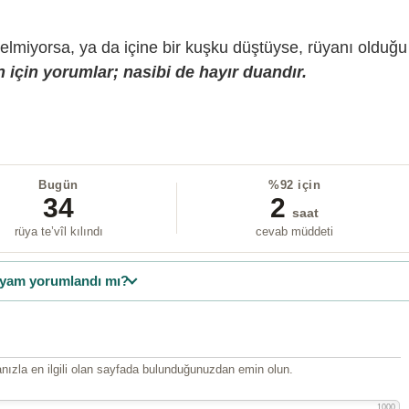
gelmiyorsa, ya da içine bir kuşku düştüyse, rüyanı olduğu
 için yorumlar; nasibi de hayır duandır.
Bugün
%92 için
34
2
saat
rüya te’vîl kılındı
cevab müddeti
yam yorumlandı mı?
ızla en ilgili olan sayfada bulunduğunuzdan emin olun.
1000