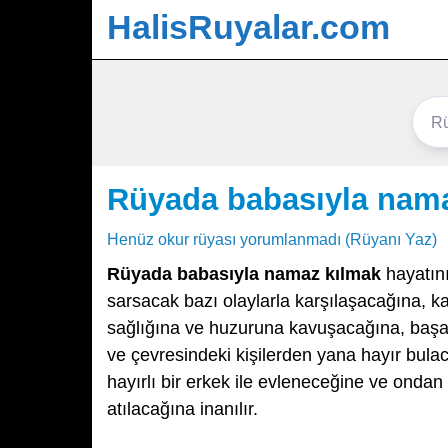
HalisRuyalar.com
Rüyada babasıyla nam
Henüz okur rüyası yorumlanmadı (Rüyanı Yaz)
Rüyada babasıyla namaz kılmak
hayatını
sarsacak bazı olaylarla karşılaşacağına, k
sağlığına ve huzuruna kavuşacağına, başarı
ve çevresindeki kişilerden yana hayır bula
hayırlı bir erkek ile evleneceğine ve ondan
atılacağına inanılır.