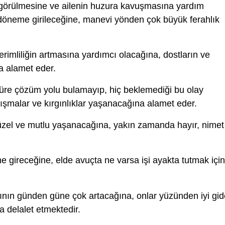
 görülmesine ve ailenin huzura kavuşmasına yardım
r döneme girileceğine, manevi yönden çok büyük ferahlık
erimliliğin artmasına yardımcı olacağına, dostların ve
na alamet eder.
 süre çözüm yolu bulamayıp, hiç beklemediği bu olay
tışmalar ve kırgınlıklar yaşanacağına alamet eder.
üzel ve mutlu yaşanacağına, yakın zamanda hayır, nimet
 gireceğine, elde avuçta ne varsa işi ayakta tutmak için
nın günden güne çok artacağına, onlar yüzünden iyi gi
a delalet etmektedir.