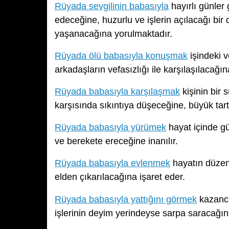
Rüyada sevgilinin babasıyla
hayırlı günler
edeceğine, huzurlu ve işlerin açılacağı bi
yaşanacağına yorulmaktadır.
Rüyada ölü babasıyla konuşmak
işindeki v
arkadaşların vefasızlığı ile karşılaşılacağı
Rüyada babasıyla karşılaşmak
kişinin bir
karşısında sıkıntıya düşeceğine, büyük tar
Rüyada babasıyla yürümek
hayat içinde g
ve berekete ereceğine inanılır.
Rüyada babasıyla evlenmek
hayatın düzene
elden çıkarılacağına işaret eder.
Rüyada babasıyla yattığını görmek
kazancı
işlerinin deyim yerindeyse sarpa saracağın