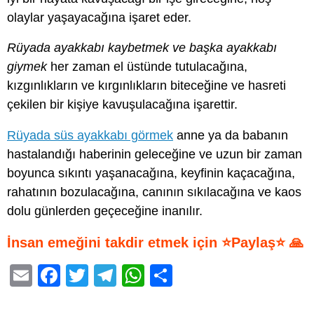
olaylar yaşayacağına işaret eder.
Rüyada ayakkabı kaybetmek ve başka ayakkabı
giymek
her zaman el üstünde tutulacağına,
kızgınlıkların ve kırgınlıkların biteceğine ve hasreti
çekilen bir kişiye kavuşulacağına işarettir.
Rüyada süs ayakkabı görmek
anne ya da babanın
hastalandığı haberinin geleceğine ve uzun bir zaman
boyunca sıkıntı yaşanacağına, keyfinin kaçacağına,
rahatının bozulacağına, canının sıkılacağına ve kaos
dolu günlerden geçeceğine inanılır.
İnsan emeğini takdir etmek için ⭐Paylaş⭐ 🙏
E
F
T
T
W
S
m
a
wi
el
h
h