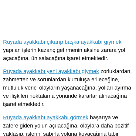
Rüyada ayakkabı çıkarıp başka ayakkabı giymek
yapılan işlerin kazanç getirmenin aksine zarara yol
açacağına, ün salacağına işaret etmektedir.
Rüyada ayakkabı yeni ayakkabı giymek
zorluklardan,
zahmetten ve sorunlardan kurtuluşa erileceğine,
mutluluk verici olayların yaşanacağına, yolları ayırma
ve ilişkileri noktalama yönünde kararlar alınacağına
işaret etmektedir.
Rüyada ayakkabı ayakkabı görmek
başarıya ve
zafere giden yolun açılacağına, olaylara daha pozitif
yaklaşıp, işlerini sabırla yoluna koyacağına tabir