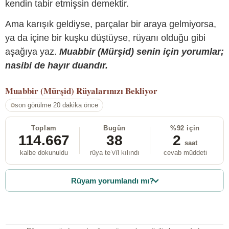
kendin tabir etmişsin demektir.
Ama karışık geldiyse, parçalar bir araya gelmiyorsa,
ya da içine bir kuşku düştüyse, rüyanı olduğu gibi
aşağıya yaz.
Muabbir (Mürşid) senin için yorumlar;
nasibi de hayır duandır.
Muabbir (Mürşid)
Rüyalarınızı Bekliyor
son görülme 20 dakika önce
Toplam
Bugün
%92 için
114.667
38
2
saat
kalbe dokunuldu
rüya te’vîl kılındı
cevab müddeti
Rüyam yorumlandı mı?