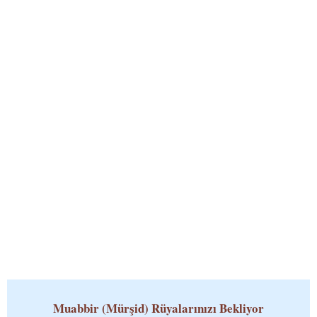
Muabbir (Mürşid)
Rüyalarınızı Bekliyor