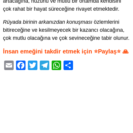
artacağına, huzurlu ve mutlu bir ortamda kendisini
çok rahat bir hayat süreceğine rivayet etmektedir.
Rüyada birinin arkanızdan konuşması
özlemlerini
bitireceğine ve kesilmeyecek bir kazancı olacağına,
çok mutlu olacağına ve çok sevineceğine tabir olunur.
İnsan emeğini takdir etmek için ⭐Paylaş⭐ 🙏
E
F
T
T
W
S
m
a
wi
el
h
h
ail
c
tt
e
at
ar
e
er
gr
s
e
b
a
A
o
m
p
o
p
k