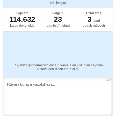
dinleniyor
Toplam
Bugün
Ortalama
114.632
23
3
saat
kalbe dokunuldu
rüya te’vîl kılındı
cevab müddeti
Rüyanızı göndermeden önce rüyanızla en ilgili olan sayfada
bulunduğunuzdan emin olun.
1000