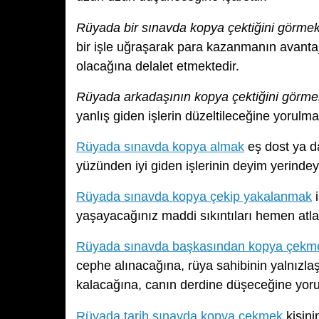
Rüyada bir sınavda kopya çektiğini görme
bir işle uğraşarak para kazanmanın avantaj
olacağına delalet etmektedir.
Rüyada arkadaşının kopya çektiğini görme
yanlış giden işlerin düzeltileceğine yorulma
Rüyada sınavda kopya almak
eş dost ya da
yüzünden iyi giden işlerinin deyim yerinde
Rüyada sınavda kopya çekip yakalanmak
i
yaşayacağınız maddi sıkıntıları hemen atla
Rüyada sınavda başkasından kopya çekm
cephe alınacağına, rüya sahibinin yalnızla
kalacağına, canın derdine düşeceğine yoru
Rüyada tarih sınavda kopya çekmek
kişini