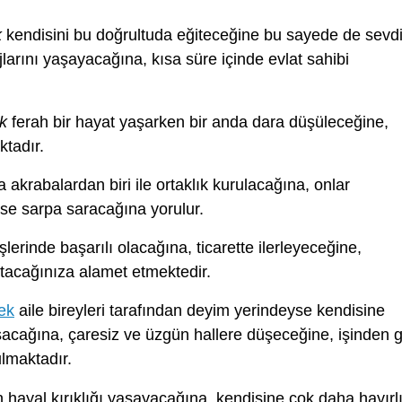
k
kendisini bu doğrultuda eğiteceğine bu sayede de sevdi
larını yaşayacağına, kısa süre içinde evlat sahibi
k
ferah bir hayat yaşarken bir anda dara düşüleceğine,
ktadır.
 akrabalardan biri ile ortaklık kurulacağına, onlar
yse sarpa saracağına yorulur.
şlerinde başarılı olacağına, ticarette ilerleyeceğine,
tacağınıza alamet etmektedir.
ek
aile bireyleri tarafından deyim yerindeyse kendisine
şacağına, çaresiz ve üzgün hallere düşeceğine, işinden g
lmaktadır.
n hayal kırıklığı yaşayacağına, kendisine çok daha hayırl