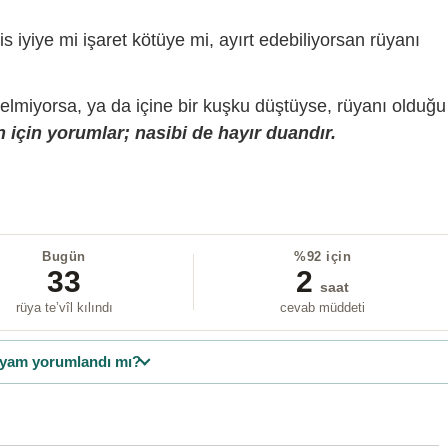
is iyiye mi işaret kötüye mi, ayırt edebiliyorsan rüyanı
gelmiyorsa, ya da içine bir kuşku düştüyse, rüyanı olduğu
 için yorumlar; nasibi de hayır duandır.
Bugün
%92 için
33
2
saat
rüya te’vîl kılındı
cevab müddeti
yam yorumlandı mı?