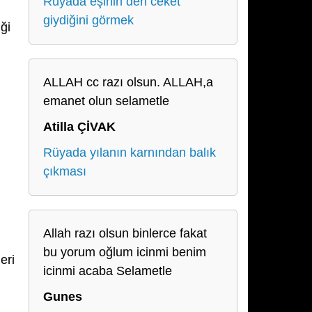
Rüyada eşinin deri ceket
giydiğini görmek
ği
ALLAH cc razı olsun. ALLAH,a
emanet olun selametle
Atilla ÇİVAK
Rüyada yılanın karnından balık
çıkması
Allah razı olsun binlerce fakat
bu yorum oğlum icinmi benim
eri
icinmi acaba Selametle
Gunes
ı