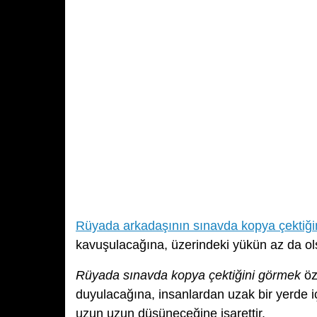
Rüyada arkadaşının sınavda kopya çektiği
kavuşulacağına, üzerindeki yükün az da ols
Rüyada sınavda kopya çektiğini görmek
öz
duyulacağına, insanlardan uzak bir yerde 
uzun uzun düşüneceğine işarettir.