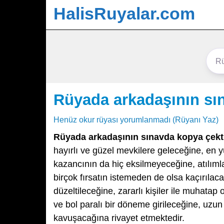
HalisRuyalar.com
Rüyada arkadaşının sı
Henüz okur rüyası yorumlanmadı (Rüyanı Yaz)
Rüyada arkadaşının sınavda kopya çekt
hayırlı ve güzel mevkilere geleceğine, en 
kazancının da hiç eksilmeyeceğine, atılımla
birçok fırsatın istemeden de olsa kaçırılaca
düzeltileceğine, zararlı kişiler ile muhata
ve bol paralı bir döneme girileceğine, uzun
kavuşacağına rivayet etmektedir.