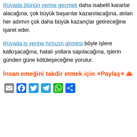
Rüyada ölünün yerine geçmek
daha isabetli kararlar
alacağına, çok büyük başarılar kazanılacağına, atılan
her adımın çok daha büyük kazançlar getireceğine
işaret eder.
Rüyada iş yerine hırsızın girmesi
böyle işlere
kalkışacağına, hatalı yollara sapılacağına, işlerin
günden güne kötüleşeceğine yorulur.
İnsan emeğini takdir etmek için ⭐Paylaş⭐ 🙏
E
F
T
T
W
S
m
a
wi
el
h
h
ail
c
tt
e
at
ar
e
er
gr
s
e
b
a
A
o
m
p