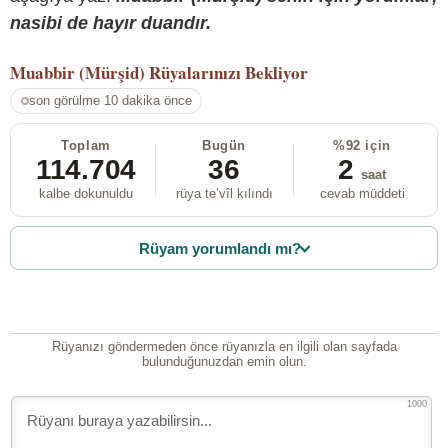
nasibi de hayır duandır.
Muabbir (Mürşid)
Rüyalarınızı Bekliyor
son görülme 10 dakika önce
Toplam
Bugün
%92 için
114.704
36
2
saat
kalbe dokunuldu
rüya te’vîl kılındı
cevab müddeti
Rüyam yorumlandı mı?
Rüyanızı göndermeden önce rüyanızla en ilgili olan sayfada
bulunduğunuzdan emin olun.
1000