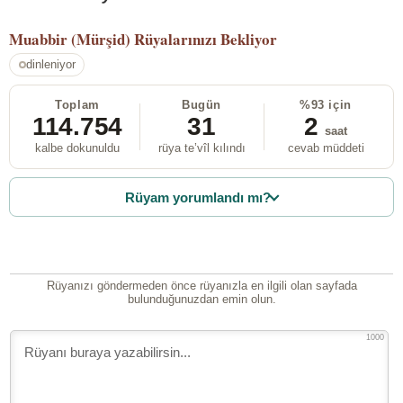
Muabbir (Mürşid)
Rüyalarınızı Bekliyor
dinleniyor
Toplam
Bugün
%93 için
114.754
31
2
saat
kalbe dokunuldu
rüya te’vîl kılındı
cevab müddeti
Rüyam yorumlandı mı?
Rüyanızı göndermeden önce rüyanızla en ilgili olan sayfada
bulunduğunuzdan emin olun.
1000