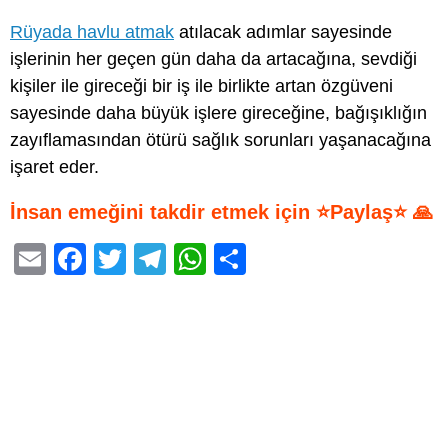
Rüyada havlu atmak
atılacak adımlar sayesinde
işlerinin her geçen gün daha da artacağına, sevdiği
kişiler ile gireceği bir iş ile birlikte artan özgüveni
sayesinde daha büyük işlere gireceğine, bağışıklığın
zayıflamasından ötürü sağlık sorunları yaşanacağına
işaret eder.
İnsan emeğini takdir etmek için ⭐Paylaş⭐ 🙏
E
F
T
T
W
S
m
a
wi
el
h
h
ail
c
tt
e
at
ar
e
er
gr
s
e
b
a
A
o
m
p