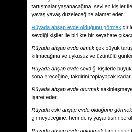
tartışmalar yaşanacağına, sevilen kişiler 
yavaş yavaş düzeleceğine alamet eder.
Rüyada ahşap evde olduğunu görmek
giri
sevdiği kişiler ile birlikte bir seyahate çıka
Rüyada ahşap evde olmak
çok büyük tartı
kılınacağına ve uykusuz ve üzüntülü günler
Rüyada ahşap evde
sevdiği kişilerle büyük
sona ereceğine, takdirini toplayacak kadar
Rüyada ahşap evde oturmak
sakinleşmeye 
işaret eder.
Rüyada eski ahşap evde olduğunu görmek
girmeyeceğine, hem de iş yaşantısını ber
Rüyada ahşap evde bulunmak
birbirlerine