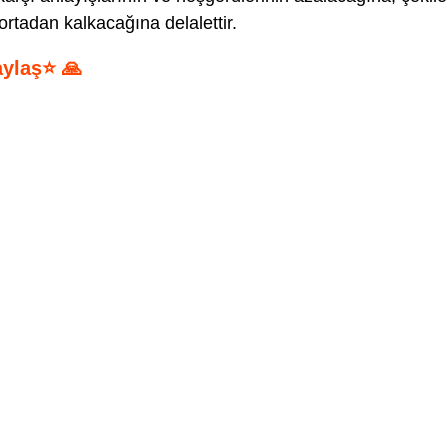
ortadan kalkacağına delalettir.
aylaş⭐ 🙏