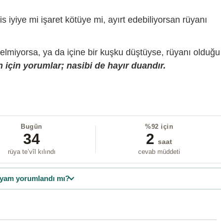
is iyiye mi işaret kötüye mi, ayırt edebiliyorsan rüyanı
gelmiyorsa, ya da içine bir kuşku düştüyse, rüyanı olduğu
 için yorumlar; nasibi de hayır duandır.
Bugün
%92 için
34
2
saat
rüya te’vîl kılındı
cevab müddeti
yam yorumlandı mı?