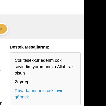
ra
Destek Mesajlarınız
Cok tesekkur ederim cok
sevindim yorumunuza Allah razi
r
olsun
Zeynep
Rüyada annenin eski evini
görmek
ın