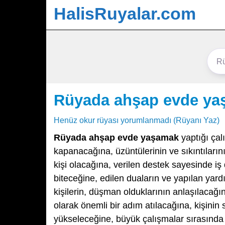
HalisRuyalar.com
Rüyada ahşap evde y
Henüz okur rüyası yorumlanmadı (Rüyanı Yaz)
Rüyada ahşap evde yaşamak
yaptığı çalı
kapanacağına, üzüntülerinin ve sıkıntıları
kişi olacağına, verilen destek sayesinde i
biteceğine, edilen duaların ve yapılan yardı
kişilerin, düşman olduklarının anlaşılacağına
olarak önemli bir adım atılacağına, kişini
yükseleceğine, büyük çalışmalar sırasında 