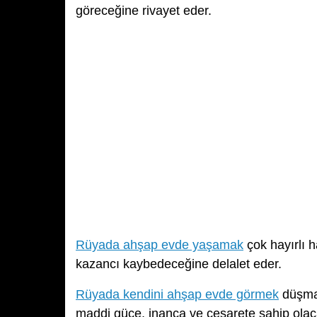
göreceğine rivayet eder.
Rüyada ahşap evde yaşamak
çok hayırlı h
kazancı kaybedeceğine delalet eder.
Rüyada kendini ahşap evde görmek
düşman
maddi güce, inanca ve cesarete sahip olac