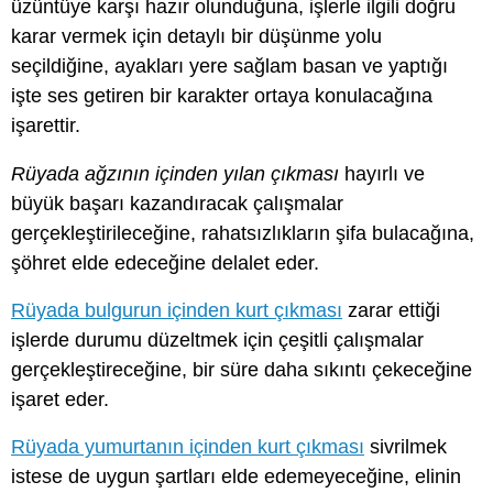
üzüntüye karşı hazır olunduğuna, işlerle ilgili doğru
karar vermek için detaylı bir düşünme yolu
seçildiğine, ayakları yere sağlam basan ve yaptığı
işte ses getiren bir karakter ortaya konulacağına
işarettir.
Rüyada ağzının içinden yılan çıkması
hayırlı ve
büyük başarı kazandıracak çalışmalar
gerçekleştirileceğine, rahatsızlıkların şifa bulacağına,
şöhret elde edeceğine delalet eder.
Rüyada bulgurun içinden kurt çıkması
zarar ettiği
işlerde durumu düzeltmek için çeşitli çalışmalar
gerçekleştireceğine, bir süre daha sıkıntı çekeceğine
işaret eder.
Rüyada yumurtanın içinden kurt çıkması
sivrilmek
istese de uygun şartları elde edemeyeceğine, elinin