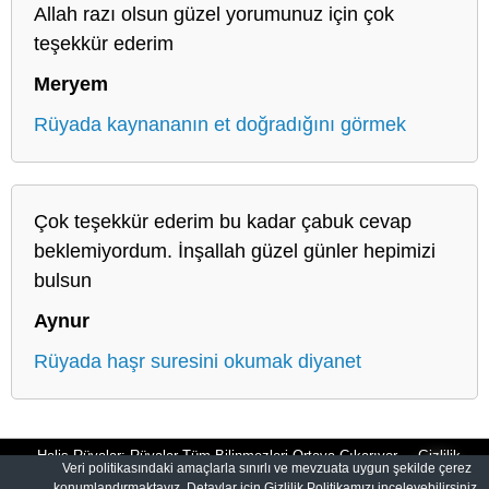
Allah razı olsun güzel yorumunuz için çok
teşekkür ederim
Meryem
Rüyada kaynananın et doğradığını görmek
Çok teşekkür ederim bu kadar çabuk cevap
beklemiyordum. İnşallah güzel günler hepimizi
bulsun
Aynur
Rüyada haşr suresini okumak diyanet
Halis Rüyalar: Rüyalar Tüm Bilinmezleri Ortaya Çıkarıyor
Gizlilik
Veri politikasındaki amaçlarla sınırlı ve mevzuata uygun şekilde çerez
konumlandırmaktayız. Detaylar için Gizlilik Politikamızı inceleyebilirsiniz.