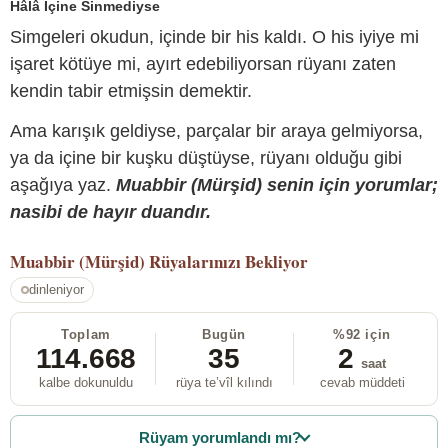
Hâlâ İçine Sinmediyse
Simgeleri okudun, içinde bir his kaldı. O his iyiye mi
işaret kötüye mi, ayırt edebiliyorsan rüyanı zaten
kendin tabir etmişsin demektir.
Ama karışık geldiyse, parçalar bir araya gelmiyorsa,
ya da içine bir kuşku düştüyse, rüyanı olduğu gibi
aşağıya yaz.
Muabbir (Mürşid) senin için yorumlar;
nasibi de hayır duandır.
Muabbir (Mürşid)
Rüyalarınızı Bekliyor
dinleniyor
Toplam
Bugün
%92 için
114.668
35
2
saat
kalbe dokunuldu
rüya te’vîl kılındı
cevab müddeti
Rüyam yorumlandı mı?