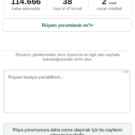
114.666
38
2
saat
kalbe dokunuldu
rüya te’vîl kılındı
cevab müddeti
Rüyam yorumlandı mı?
Rüyanızı göndermeden önce rüyanızla en ilgili olan sayfada
bulunduğunuzdan emin olun.
1000
Rüya yorumunuza daha sonra ulaşmak için bu sayfanın
adresini kaydedin.