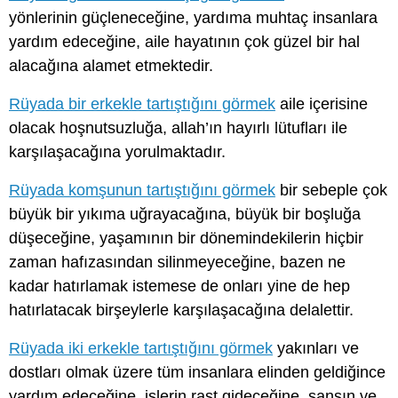
yönlerinin güçleneceğine, yardıma muhtaç insanlara
yardım edeceğine, aile hayatının çok güzel bir hal
alacağına alamet etmektedir.
Rüyada bir erkekle tartıştığını görmek
aile içerisine
olacak hoşnutsuzluğa, allah’ın hayırlı lütufları ile
karşılaşacağına yorulmaktadır.
Rüyada komşunun tartıştığını görmek
bir sebeple çok
büyük bir yıkıma uğrayacağına, büyük bir boşluğa
düşeceğine, yaşamının bir dönemindekilerin hiçbir
zaman hafızasından silinmeyeceğine, bazen ne
kadar hatırlamak istemese de onları yine de hep
hatırlatacak birşeylerle karşılaşacağına delalettir.
Rüyada iki erkekle tartıştığını görmek
yakınları ve
dostları olmak üzere tüm insanlara elinden geldiğince
yardım edeceğine, işlerin rast gideceğine, şansın ve