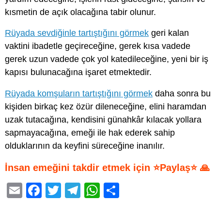
kısmetin de açık olacağına tabir olunur.
Rüyada sevdiğinle tartıştığını görmek
geri kalan
vaktini ibadetle geçireceğine, gerek kısa vadede
gerek uzun vadede çok yol katedileceğine, yeni bir iş
kapısı bulunacağına işaret etmektedir.
Rüyada komşuların tartıştığını görmek
daha sonra bu
kişiden birkaç kez özür dileneceğine, elini haramdan
uzak tutacağına, kendisini günahkâr kılacak yollara
sapmayacağına, emeği ile hak ederek sahip
olduklarının da keyfini süreceğine inanılır.
İnsan emeğini takdir etmek için ⭐Paylaş⭐ 🙏
E
F
T
T
W
S
m
a
wi
el
h
h