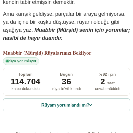
kendin tabir etmişsin demektir.
Ama karışık geldiyse, parçalar bir araya gelmiyorsa,
ya da içine bir kuşku düştüyse, rüyanı olduğu gibi
aşağıya yaz.
Muabbir (Mürşid) senin için yorumlar;
nasibi de hayır duandır.
Muabbir (Mürşid)
Rüyalarınızı Bekliyor
rüya yorumluyor
Toplam
Bugün
%92 için
114.704
36
2
saat
kalbe dokunuldu
rüya te’vîl kılındı
cevab müddeti
Rüyam yorumlandı mı?